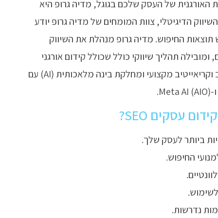
האורגנית של העסק שלכם בגוגל, מדיה גרופ היא
סיון של למעלה מ-20 שנה בתחום השיווק הדיגיטלי, צוות המומחים של מדיה גרופ יודע
תוצאות החיפוש. מדיה גרופ מנהלת את השיווק
ים גדולים, ומובילה תהליך שיווקי כולל שכולל קידום אורגני
(SEO) וקידום ממומן (Google Ads ועוד), סטודיו לעיצוב וקריאייטיב מקצועי ומחלקת בינה מלאכותית (AI) עם
ום עסקים SEO?
ות ביותר לעסק שלך.
מנועי החיפוש.
וונטיים.
לשימוש.
מות נדרשות.