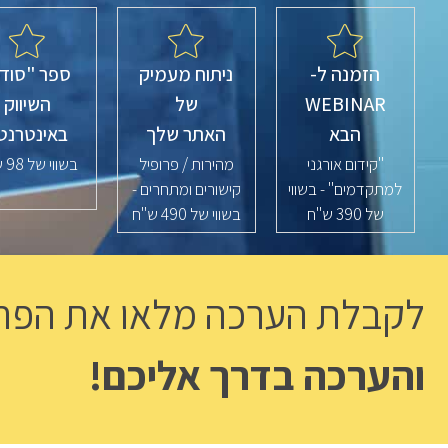
הזמנה ל-
ניתוח מעמיק
ספר "סודו
WEBINAR
של
השיווק
הבא
האתר שלך
באינטרנט
"קידום אורגני
מהירות / פרופיל
בשווי של 98 ש"ח
למתקדמים" - בשווי
קישורים ומתחרים -
של 390 ש"ח
בשווי של 490 ש"ח
לקבלת הערכה מלאו את הפר
והערכה בדרך אליכם!