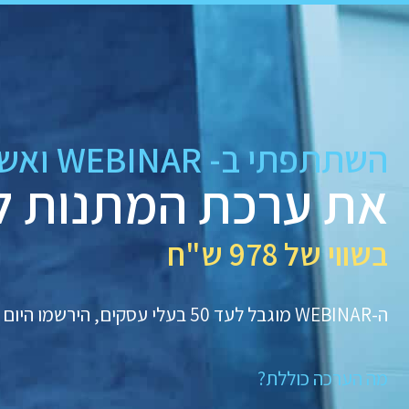
השתתפתי ב- WEBINAR ואשמח לקבל
את ערכת המתנות 
בשווי של 978 ש"ח
ה-WEBINAR מוגבל לעד 50 בעלי עסקים, הירשמו היום ושמרו על מקומכם!
מה הערכה כוללת?