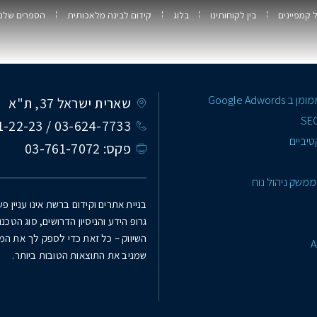
ל קמפיינים
בין לקוחותינו
בלוג
קידום לבינה מלאכותית
הספרים שלנו
Google Adw
שארית ישראל 37, ת"א
03-624-7733 / 1800-21-22-23
טיביים
פקס: 03-761-7072
 ממשק ניהול נוח
בניית אתרים וקידום ברשת אינו עניין פ
גרופ הידע והניסיון הדרושים, סוג הטכנול
השיווק – כל זאת כדי לספק לך את המו
A
שמניב את התוצאות הטובות ביותר.