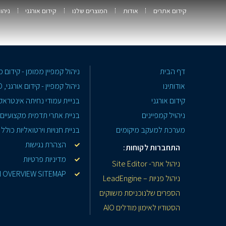
קידום אתרים
אודות
המוצרים שלנו
קידום אורגני
ניהו
דף הבית
ניהול קמפיין ממומן - קידום ממומן ב ords
אודותינו
ניהול קמפיין - קידום אורגני, SEO
קידום אורגני
בנייית עמודי נחיתה אינטראק
ניהויל קמפיינים
בניית אתרי תדמית מקצועיים
מערכת למעקב מיקומים
בניית חנויות וירטואליות כולל
הצהרת נגישות
התחברות לקוחות:
מדיניות פרטיות
ניהול אתר- Site Editor
I OVERVIEW SITEMAP
ניהול פניות – LeadEngine
הספרים שלנו
כניסת משווקים
הסטודיו לאימון מודלים AIO