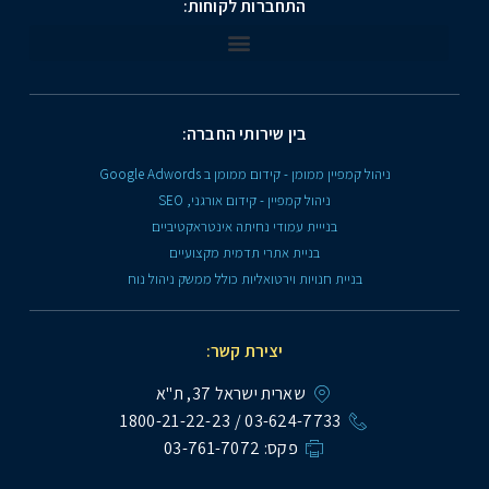
התחברות לקוחות:
Site
LeadEng
ימון מודלים AIO
בין שירותי החברה:
 קמפיין ממומן - קידום ממומן ב Google Adwords
ניהול קמפיין - קידום אורגני, SEO
בנייית עמודי נחיתה אינטראקטיביים
בניית אתרי תדמית מקצועיים
בניית חנויות וירטואליות כולל ממשק ניהול נוח
יצירת קשר:
שארית ישראל 37, ת"א
03-624-7733 / 1800-21-22-23
פקס: 03-761-7072